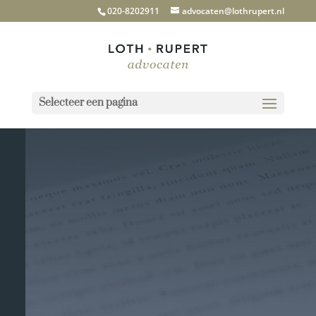
020-8202911
advocaten@lothrupert.nl
Selecteer een pagina
Hieronder kunt u onze algemene
voorwaarden raadplegen of u kunt