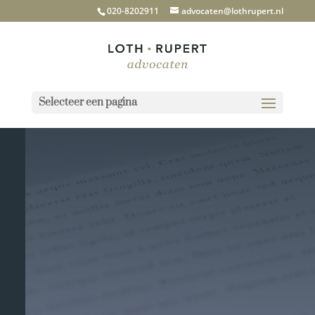
020-8202911
advocaten@lothrupert.nl
Selecteer een pagina
Dit is de privacy policy van Loth
Rupert advocaten heeft u vragen
stuur dan een mailtje of neem
contact op via ons contact formulier